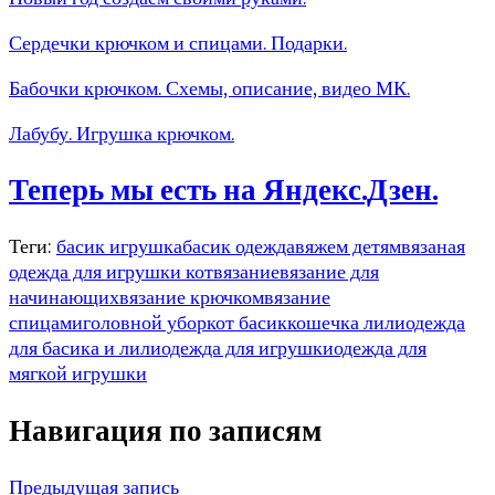
Сердечки крючком и спицами. Подарки.
Бабочки крючком. Схемы, описание, видео МК.
Лабубу. Игрушка крючком.
Теперь мы есть на Яндекс.Дзен.
Теги:
басик игрушка
басик одежда
вяжем детям
вязаная
одежда для игрушки кот
вязание
вязание для
начинающих
вязание крючком
вязание
спицами
головной убор
кот басик
кошечка лили
одежда
для басика и лили
одежда для игрушки
одежда для
мягкой игрушки
Навигация по записям
Предыдущая запись