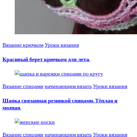
Вязание крючком
Уроки вязания
Красивый берет крючком для лета.
Вязание спицами
начинающим вязать
Уроки вязания
Шапка связанная резинкой спицами. Тёплая и
модная.
Вязание спицами
начинающим вязать
Уроки вязания