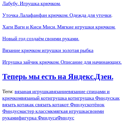
Лабубу. Игрушка крючком.
Уточка Лалафанфан крючком. Одежда для уточки
.
Хаги Ваги и Киси Миси. Мягкие игрушки крючком.
Новый год создаём своими руками.
Вязание крючком игрушки золотая рыбка
Игрушка зайчик крючком. Описание для начинающих.
Теперь мы есть на Яндекс.Дзен.
Теги:
вязаная игрушка
вязание
вязание спицами и
крючком
вязаный кот
игрушка кот
игрушка Финдус
как
вязать кота
как связать кота
кот Финдус
котёнок
Финдус
мастер класс
мк
мягкая игрушка
своими
руками
фигурка Финдуса
Финдус