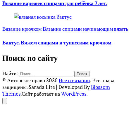
Вязание варежек спицами для ребёнка 7 лет.
Вязание крючком
Вязание спицами
начинающим вязать
Бактус. Вяжем спицами и тунисским крючком.
Поиск по сайту
Найти:
© Авторское право 2026
Все о вязании
. Все права
защищены.
Sarada Lite | Developed By
Blossom
Themes
.Сайт работает на
WordPress
.