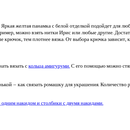
 Яркая желтая панамка с белой отделкой подойдет для л
ример, можно взять нитки Ирис или любые другие. Достат
е крючок, тем плотнее вязка. От выбора крючка зависит, 
ать вязать с
кольца амигуруми.
С его помощью можно стян
ленькой – как связать ромашку для украшения. Количеств
 одним накидом и столбики с двумя накидами.