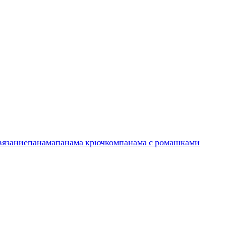
вязание
панама
панама крючком
панама с ромашками