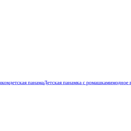
чком
детская панама
Детская панамка с ромашками
модное 