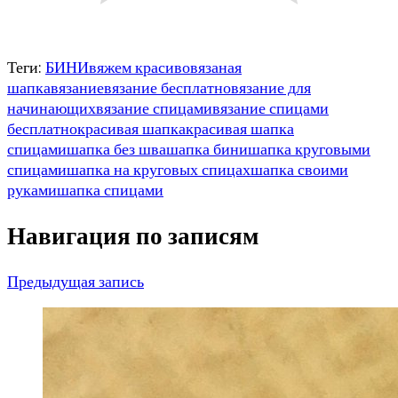
Теги:
БИНИ
вяжем красиво
вязаная
шапка
вязание
вязание бесплатно
вязание для
начинающих
вязание спицами
вязание спицами
бесплатно
красивая шапка
красивая шапка
спицами
шапка без шва
шапка бини
шапка круговыми
спицами
шапка на круговых спицах
шапка своими
руками
шапка спицами
Навигация по записям
Предыдущая запись