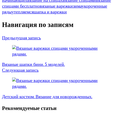
начинающих
вязание на спицах
вязание спицами
вязание
спицами бесплатно
вязаные варежки
зима
укороченные
ряды
утепляемся
шапка и варежки
Навигация по записям
Предыдущая запись
Вязаные шапки бини. 5 моделей.
Следующая запись
Детский костюм. Вязание для новорожденных.
Рекомендуемые статьи