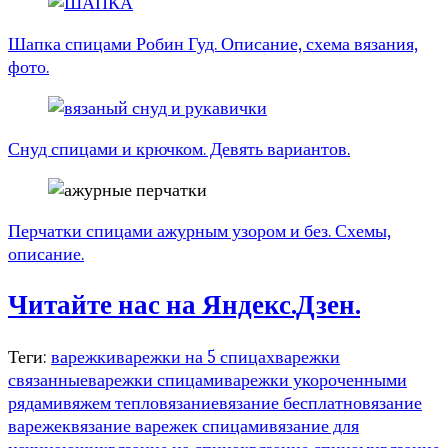
Шапка спицами Робин Гуд. Описание, схема вязания,
фото.
Снуд спицами и крючком. Девять вариантов.
Перчатки спицами ажурным узором и без. Схемы,
описание.
Читайте нас на Яндекс.Дзен.
Теги:
варежки
варежки на 5 спицах
варежки
связанные
варежки спицами
варежки укороченными
рядами
вяжем тепло
вязание
вязание бесплатно
вязание
варежек
вязание варежек спицами
вязание для