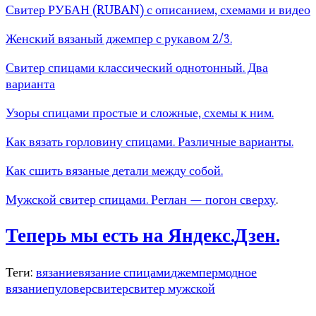
Свитер РУБАН (RUBAN) с описанием, схемами и видео
Женский вязаный джемпер с рукавом 2/3.
Свитер спицами классический однотонный. Два
варианта
Узоры спицами простые и сложные, схемы к ним.
Как вязать горловину спицами. Различные варианты.
Как сшить вязаные детали между собой.
Мужской свитер спицами. Реглан — погон сверху
.
Теперь мы есть на Яндекс.Дзен.
Теги:
вязание
вязание спицами
джемпер
модное
вязание
пуловер
свитер
свитер мужской