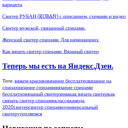
варианта
Свитер РУБАН (RUBAN) с описанием, схемами и видео
Свитер мужской, связанный спицами.
Женский свитер спицами. Для начинающих.
Как вязать свитер спицами. Вязаный свитер
Теперь мы есть на Яндекс.Дзен.
Теги:
вяжем красиво
вязание бесплатно
вязание на
спицах
вязание спицами
вязание спицами
бесплатно
вязаный свитер
зима
как вязать свитер
как
связать свитер спицами
классика
мода
2020
свитер
свитер спицами
универсальный
свитер
утепляемся