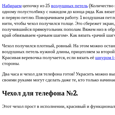
Набираем
цепочку из 25
воздушных петель
(Количество 
одному полустолбику с накидом до конца ряда. Как вяза
и первую петлю. Поворачиваем работу. 1 воздушная петля
нити, чтобы чехол получился толще. Это сбережет экран
получившийся прямоугольник пополам. Вяжем низ в обрат
край обвязываем «рачьим шагом». Как вязать «рачий ша
Чехол получился плотный, ровный. На этом можно остано
воздушных петель нужной длины, прицепляем за второй 
Красивая веревочка получается, если вязать её
шнуром i-
стороны.
Два часа и чехол для телефона готов! Украсить можно в
своими руками могут сделать даже те, кто только начинае
Чехол для телефона №2.
Этот чехол прост в исполнении, красивый и функциона