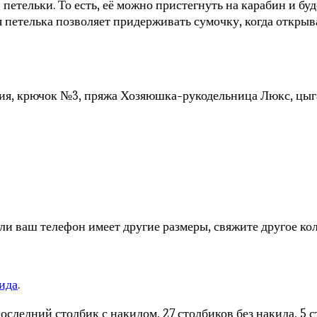
 петельки. То есть, её можно пристегнуть на карабин и бу
 петелька позволяет придерживать сумочку, когда открыва
лния, крючок №3, пряжа Хозяюшка-рукодельница Люкс, цыг
Если ваш телефон имеет другие размеры, свяжите другое ко
ида
.
 последний столбик с накидом, 27 столбиков без накида, 5