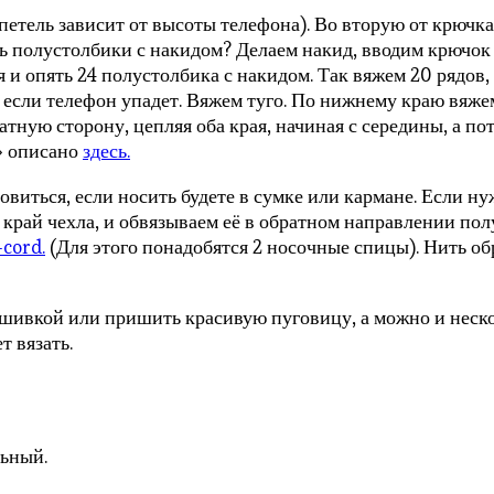
петель зависит от высоты телефона). Во вторую от крючк
ть полустолбики с накидом? Делаем накид, вводим крючок 
 и опять 24 полустолбика с накидом. Так вяжем 20 рядов, 
, если телефон упадет. Вяжем туго. По нижнему краю вяж
ную сторону, цепляя оба края, начиная с середины, а по
г» описано
здесь.
виться, если носить будете в сумке или кармане. Если ну
край чехла, и обвязываем её в обратном направлении пол
cord.
(Для этого понадобятся 2 носочные спицы). Нить об
ышивкой или пришить красивую пуговицу, а можно и нескол
т вязать.
льный.