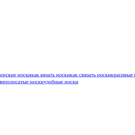
енские носки
как вязать носки
как связать носки
красивые 
ми
полосатые носки
удобные носки