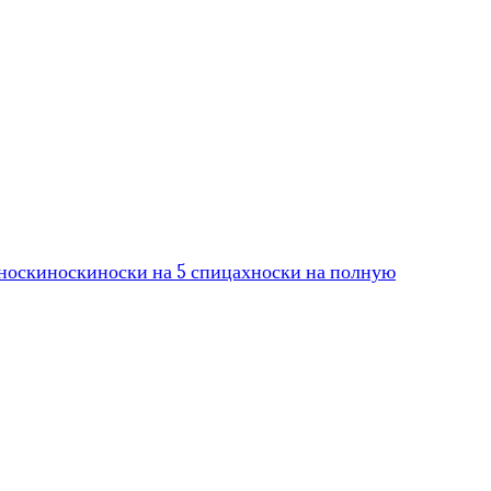
носки
носки
носки на 5 спицах
носки на полную