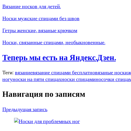
Вязание носков для детей.
Носки мужские спицами без швов
Гетры женские, вязаные крючком
Носки, связанные спицами, необыкновенные.
Теперь мы есть на Яндекс.Дзен.
Теги:
вязание
вязание спицами бесплатно
вязаные носки
ж
ногу
носки на пяти спицах
носки спицами
носочки спица
Навигация по записям
Предыдущая запись