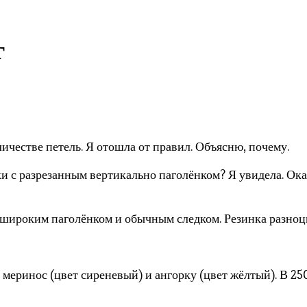
г
ичестве петель. Я отошла от правил. Объясню, почему.
 с разрезанным вертикально паголёнком? Я увидела. Оказ
нь широким паголёнком и обычным следком. Резинка разноц
 меринос (цвет сиреневый) и ангорку (цвет жёлтый). В 25