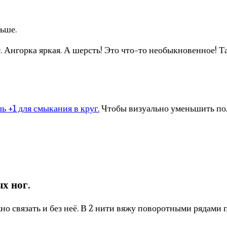
льше.
Ангорка яркая. А шерсть! Это что-то необыкновенное! Та
ь +1 для смыкания в круг.
Чтобы визуально уменьшить полн
х ног.
о связать и без неё. В 2 нити вяжу поворотными рядами п