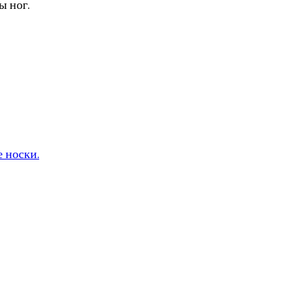
ы ног.
 носки.