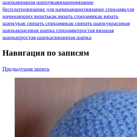
шапка
вязаная шапочка
вязание
вязание
бесплатно
вязание для начинающих
вязание спицами
для
начинающих вязать
как вязать спицами
как вязать
шапку
как связать спицами
как связать шапку
красивая
шапка
красивая шапка спицами
простая вязаная
шапка
простая шапка
связанная шапка
Навигация по записям
Предыдущая запись