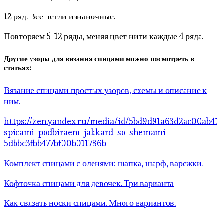
12 ряд. Все петли изнаночные.
Повторяем 5-12 ряды, меняя цвет нити каждые 4 ряда.
Другие узоры для вязания спицами можно посмотреть в
статьях:
Вязание спицами простых узоров, схемы и описание к
ним.
https://zen.yandex.ru/media/id/5bd9d91a63d2ac00ab41
spicami-podbiraem-jakkard-so-shemami-
5dbbc3fbb477bf00b011786b
Комплект спицами с оленями: шапка, шарф, варежки.
Кофточка спицами для девочек. Три варианта
Как связать носки спицами. Много вариантов.