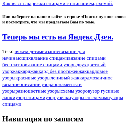
Как вязать варежки спицами с описанием, схемой.
Или наберите на нашем сайте в строке «Поиск» нужное слово
и посмотрите, что мы предлагаем Вам по теме.
Теперь мы есть на Яндекс.Дзен.
Теги:
вяжем детям
вязание
вязание для
начинающих
вязание спицами
вязание спицами
бесплатно
вязание спицами узоры
двухцветный
узор
жаккард
жаккард без протяжек
жаккардовые
узоры
красивые узоры
ленивый жаккард
мозаичное
вязание
описание узора
орнаменты и
узоры
разноцветные узоры
схемы узоров
узор гусиные
лапки
узор спицами
узор узелки
узоры со схемами
узоры
спицами
Навигация по записям